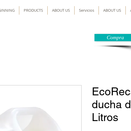
GINNING
PRODUCTS
ABOUT US
Servicios
ABOUT US
Compra
EcoRec
ducha d
Litros