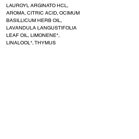
LAUROYL ARGINATO HCL,
AROMA, CITRIC ACID, OCIMUM
BASILLICUM HERB OIL,
LAVANDULA LANGUSTIFOLIA
LEAF OIL, LIMONENE*,
LINALOOL*, THYMUS
MASTICHINA HERB OIL,
PISTACIA LENTISCUS LEAF
OIL, EUGENIA
CAROYPHYLLUS LEAF OIL,
ISOEUGENOL*, EUGENOL*,
GERANIOL*, CITRAL*.
Advertencias de uso y
conservación
Evita el contacto directo con ojos
y mucosas, no ingerir. Evitar la luz
directa del sol. No ingerir. No