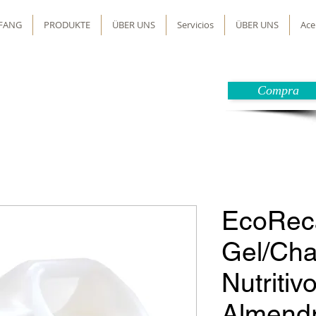
FANG
PRODUKTE
ÜBER UNS
Servicios
ÜBER UNS
Ace
Compra
EcoRec
Gel/Ch
Nutritiv
Almend