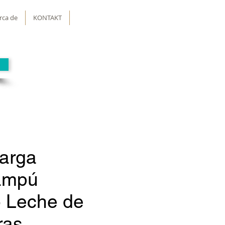
rca de
KONTAKT
arga
ampú
o Leche de
ras