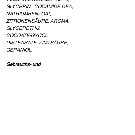
GLYCERIN,
COCAMIDE DEA,
NATRIUMBENZOAT,
ZITRONENSÄURE, AROMA,
GLYCERETH-2
COCOATE/GYCOL
DISTEARATE, ZIMTSÄURE,
GERANIOL.
Gebrauchs- und
Konservierungshinweise
Direkten Kontakt mit Augen und
Schleimhäuten vermeiden, nicht
einnehmen. Vermeide direktes
Sonnenlicht.
Farbabweichungen sind auf die
natürlichen Wirkstoffe
zurückzuführen und
beeinträchtigen die Qualität des