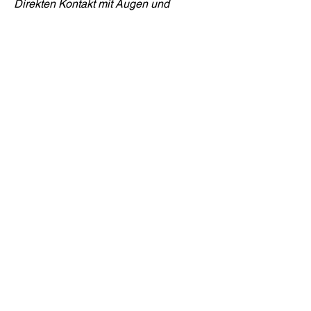
Direkten Kontakt mit Augen und
Schleimhäuten vermeiden, nicht
einnehmen. Vor Sonnenlicht
schützen. Farbabweichungen
sind auf die natürlichen Wirkstoffe
zurückzuführen und
beeinträchtigen die Qualität des
Produktes nicht.
Compra