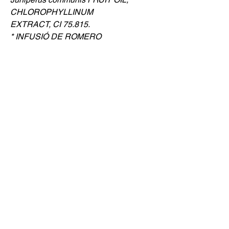
CHLOROPHYLLINUM
EXTRACT, CI 75.815.
* INFUSIÓ DE ROMERO
Advertències d'ús i conservació
Evita el contacte directe amb ulls
i mucoses, no ingerir. Evitar la
llum directa de el sol.
Les variacions de la color, són
degudes als seus principis actius
naturals i no perjudiquen la
qualitat del producte.
Compra